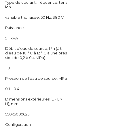
Type de courant, fréquence, tens
ion
variable triphasée, 50 Hz, 380 V
Puissance
9,1 kVA
Débit d'eau de source, l / h (à t
d'eau de 10 ° С à 12 ° С à une pres
sion de 0,2 à 0,4 MPa)
110
Pression de l'eau de source, MPa
0.1 – 0.4
Dimensions extérieures (L × L ×
H), mm
550х500х625
Configuration