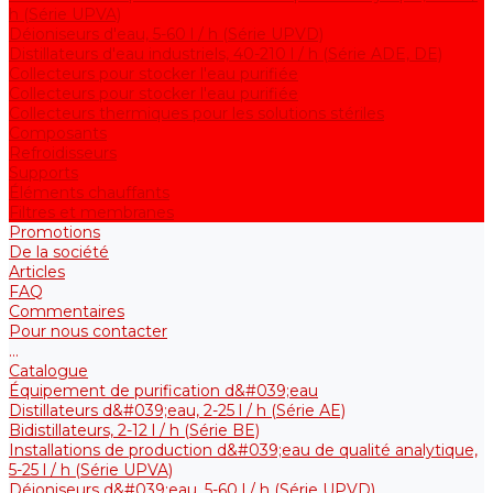
h (Série UPVA)
Déioniseurs d'eau, 5-60 l / h (Série UPVD)
Distillateurs d'eau industriels, 40-210 l / h (Série ADE, DE)
Collecteurs pour stocker l'eau purifiée
Collecteurs pour stocker l'eau purifiée
Collecteurs thermiques pour les solutions stériles
Composants
Refroidisseurs
Supports
Éléments chauffants
Filtres et membranes
Promotions
De la société
Articles
FAQ
Commentaires
Pour nous contacter
...
Catalogue
Équipement de purification d&#039;eau
Distillateurs d&#039;eau, 2-25 l / h (Série АE)
Bidistillateurs, 2-12 l / h (Série BE)
Installations de production d&#039;eau de qualité analytique,
5-25 l / h (Série UPVA)
Déioniseurs d&#039;eau, 5-60 l / h (Série UPVD)