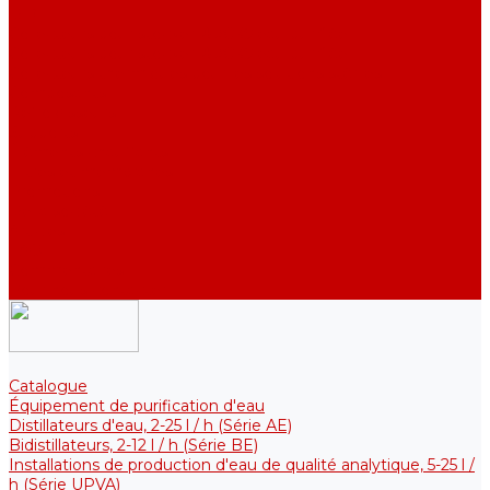
DE)
Collecteurs pour stocker l&#039;eau purifiée
Collecteurs pour stocker l&#039;eau purifiée
Collecteurs thermiques pour les solutions stériles
Composants
Refroidisseurs
Supports
Éléments chauffants
Filtres et membranes
Promotions
De la société
Articles
FAQ
Commentaires
Pour nous contacter
Catalogue
Équipement de purification d'eau
Distillateurs d'eau, 2-25 l / h (Série АE)
Bidistillateurs, 2-12 l / h (Série BE)
Installations de production d'eau de qualité analytique, 5-25 l /
h (Série UPVA)