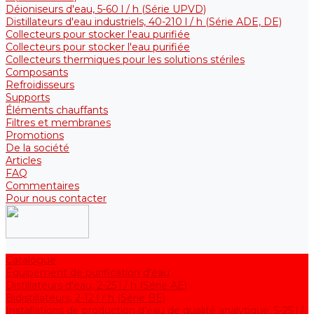
Déioniseurs d'eau, 5-60 l / h (Série UPVD)
Distillateurs d'eau industriels, 40-210 l / h (Série ADE, DE)
Collecteurs pour stocker l'eau purifiée
Collecteurs pour stocker l'eau purifiée
Collecteurs thermiques pour les solutions stériles
Composants
Refroidisseurs
Supports
Éléments chauffants
Filtres et membranes
Promotions
De la société
Articles
FAQ
Commentaires
Pour nous contacter
Catalogue
Équipement de purification d'eau
Distillateurs d'eau, 2-25 l / h (Série АE)
Bidistillateurs, 2-12 l / h (Série BE)
Installations de production d'eau de qualité analytique, 5-25 l /