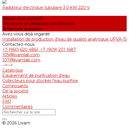
Radiateur électrique tubulaire 3,0 kW 220 V
Besoin d'un conseil?
Décrivons en détail sur nos services
Poser une question
Avez-vous déjà regardé
Installation de production d'eau de qualité analytique UPVA-15
Contactez-nous
+7 (960) 620 4861, +7 (909) 201 1687
105@livamlab.com
107@livamlab.com
-->
-->
Catalogue
Équipement de purification d'eau
Collecteurs pour stocker l'eau purifiée
Composants
De la société
Articles
FAQ
Commentaires
© 2026 Livam