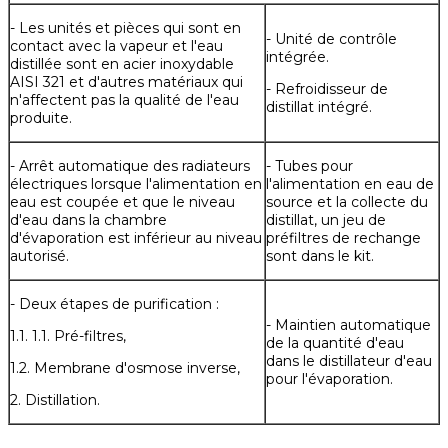
- Les unités et pièces qui sont en
- Unité de contrôle
contact avec la vapeur et l'eau
intégrée.
distillée sont en acier inoxydable
AISI 321 et d'autres matériaux qui
- Refroidisseur de
n'affectent pas la qualité de l'eau
distillat intégré.
produite.
- Arrêt automatique des radiateurs
- Tubes pour
électriques lorsque l'alimentation en
l'alimentation en eau de
eau est coupée et que le niveau
source et la collecte du
d'eau dans la chambre
distillat, un jeu de
d'évaporation est inférieur au niveau
préfiltres de rechange
autorisé.
sont dans le kit.
- Deux étapes de purification :
- Maintien automatique
1.1. 1.1. Pré-filtres,
de la quantité d'eau
dans le distillateur d'eau
1.2. Membrane d'osmose inverse,
pour l'évaporation.
2. Distillation.