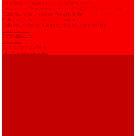
Déioniseurs d'eau, 5-60 l / h (Série UPVD)
Distillateurs d'eau industriels, 40-210 l / h (Série ADE, DE)
Collecteurs pour stocker l'eau purifiée
Collecteurs pour stocker l'eau purifiée
Collecteurs thermiques pour les solutions stériles
Composants
Refroidisseurs
Supports
Éléments chauffants
Filtres et membranes
Promotions
De la société
Articles
FAQ
Commentaires
Pour nous contacter
...
Catalogue
Équipement de purification d&#039;eau
Distillateurs d&#039;eau, 2-25 l / h (Série АE)
Bidistillateurs, 2-12 l / h (Série BE)
Installations de production d&#039;eau de qualité analytique,
5-25 l / h (Série UPVA)
Déioniseurs d&#039;eau, 5-60 l / h (Série UPVD)
Distillateurs d&#039;eau industriels, 40-210 l / h (Série ADE,