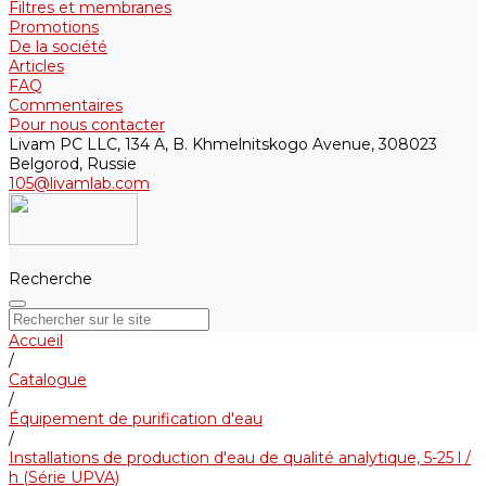
Filtres et membranes
Promotions
De la société
Articles
FAQ
Commentaires
Pour nous contacter
Livam PC LLC, 134 A, B. Khmelnitskogo Avenue, 308023
Belgorod, Russie
105@livamlab.com
Recherche
Accueil
/
Catalogue
/
Équipement de purification d'eau
/
Installations de production d'eau de qualité analytique, 5-25 l /
h (Série UPVA)