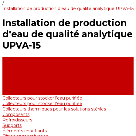
/
Installation de production d'eau de qualité analytique UPVA-15
Installation de production
d'eau de qualité analytique
UPVA-15
Équipement de purification d'eau
Distillateurs d'eau, 2-25 l / h (Série АE)
Bidistillateurs, 2-12 l / h (Série BE)
Installations de production d'eau de qualité analytique, 5-25 l /
h (Série UPVA)
Déioniseurs d'eau, 5-60 l / h (Série UPVD)
Distillateurs d'eau industriels, 40-210 l / h (Série ADE, DE)
Collecteurs pour stocker l'eau purifiée
Collecteurs pour stocker l'eau purifiée
Collecteurs thermiques pour les solutions stériles
Composants
Refroidisseurs
Supports
Éléments chauffants