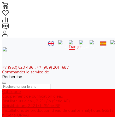
+7 (960) 620 4861, +7 (909) 201 1687
Commander le service de
Recherche
Catalogue
Équipement de purification d'eau
Distillateurs d'eau, 2-25 l / h (Série АE)
Bidistillateurs, 2-12 l / h (Série BE)
Installations de production d'eau de qualité analytique, 5-25 l /
h (Série UPVA)