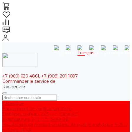
+7 (960) 620 4861, +7 (909) 201 1687
Commander le service de
Recherche
Catalogue
Équipement de purification d'eau
Distillateurs d'eau, 2-25 l / h (Série АE)
Bidistillateurs, 2-12 l / h (Série BE)
Installations de production d'eau de qualité analytique, 5-25 l /
h (Série UPVA)