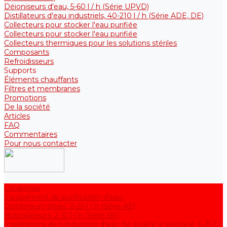
Déioniseurs d'eau, 5-60 l / h (Série UPVD)
Distillateurs d'eau industriels, 40-210 l / h (Série ADE, DE)
Collecteurs pour stocker l'eau purifiée
Collecteurs pour stocker l'eau purifiée
Collecteurs thermiques pour les solutions stériles
Composants
Refroidisseurs
Supports
Éléments chauffants
Filtres et membranes
Promotions
De la société
Articles
FAQ
Commentaires
Pour nous contacter
Catalogue
Équipement de purification d'eau
Distillateurs d'eau, 2-25 l / h (Série АE)
Bidistillateurs, 2-12 l / h (Série BE)
Installations de production d'eau de qualité analytique, 5-25 l /