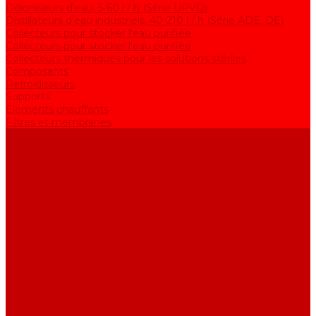
Déioniseurs d'eau, 5-60 l / h (Série UPVD)
Distillateurs d'eau industriels, 40-210 l / h (Série ADE, DE)
Collecteurs pour stocker l'eau purifiée
Collecteurs pour stocker l'eau purifiée
Collecteurs thermiques pour les solutions stériles
Composants
Refroidisseurs
Supports
Éléments chauffants
Filtres et membranes
Promotions
De la société
Articles
FAQ
Commentaires
Pour nous contacter
...
Catalogue
Équipement de purification d&#039;eau
Distillateurs d&#039;eau, 2-25 l / h (Série АE)
Bidistillateurs, 2-12 l / h (Série BE)
Installations de production d&#039;eau de qualité analytique,
5-25 l / h (Série UPVA)
Déioniseurs d&#039;eau, 5-60 l / h (Série UPVD)
Distillateurs d&#039;eau industriels, 40-210 l / h (Série ADE,