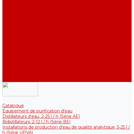
DE)
Collecteurs pour stocker l&#039;eau purifiée
Collecteurs pour stocker l&#039;eau purifiée
Collecteurs thermiques pour les solutions stériles
Composants
Refroidisseurs
Supports
Éléments chauffants
Filtres et membranes
Promotions
De la société
Articles
FAQ
Commentaires
Pour nous contacter
Catalogue
Équipement de purification d'eau
Distillateurs d'eau, 2-25 l / h (Série АE)
Bidistillateurs, 2-12 l / h (Série BE)
Installations de production d'eau de qualité analytique, 5-25 l /
h (Série UPVA)