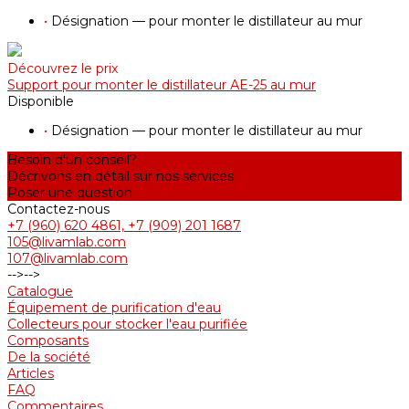
•
Désignation — pour monter le distillateur au mur
Découvrez le prix
Support pour monter le distillateur АE-25 au mur
Disponible
•
Désignation — pour monter le distillateur au mur
Besoin d'un conseil?
Décrivons en détail sur nos services
Poser une question
Contactez-nous
+7 (960) 620 4861, +7 (909) 201 1687
105@livamlab.com
107@livamlab.com
-->
-->
Catalogue
Équipement de purification d'eau
Collecteurs pour stocker l'eau purifiée
Composants
De la société
Articles
FAQ
Commentaires