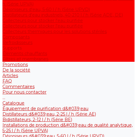
h (Série UPVA)
Déioniseurs d'eau, 5-60 l / h (Série UPVD)
Distillateurs d'eau industriels, 40-210 l / h (Série ADE, DE)
Collecteurs pour stocker l'eau purifiée
Collecteurs pour stocker l'eau purifiée
Collecteurs thermiques pour les solutions stériles
Composants
Refroidisseurs
Supports
Éléments chauffants
Filtres et membranes
Promotions
De la société
Articles
FAQ
Commentaires
Pour nous contacter
...
Catalogue
Équipement de purification d&#039;eau
Distillateurs d&#039;eau, 2-25 l / h (Série АE)
Bidistillateurs, 2-12 l / h (Série BE)
Installations de production d&#039;eau de qualité analytique,
5-25 l / h (Série UPVA)
Déioniseurs d&#039;eau, 5-60 l / h (Série UPVD)