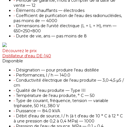
•
Période de garantie, mois à compter de la date de
vente — 12
•
Éléments chauffants — électrodes
•
Coefficient de purification de l'eau des radionucléides,
pas moins de — 4000
•
Dimensions de l'unité électrique (L × L × H), mm —
650×250×800
•
Durée de vie, ans — pas moins de 8
Découvrez le prix
Distillateur d'eau DE-140
Disponible
•
Désignation — pour produire l'eau distillée
•
Performances, l / h — 140.0
•
Conductivité électrique de l'eau produite — 3,0-4,5 μS /
cm
•
Qualité de l'eau produite — Type III
•
Température de l'eau produite, ° С — 50
•
Type de courant, fréquence, tension — variable
triphasée, 50 Hz, 380 V
•
Puissance — 84.0 kVA
•
Débit d'eau de source, l / h (à t d'eau de 10 ° С à 12 ° С
à une pression de 0,2 à 0,4 MPa) — 1000
•
Pression de l'eau de source, MPa — 0.1 – 0.4