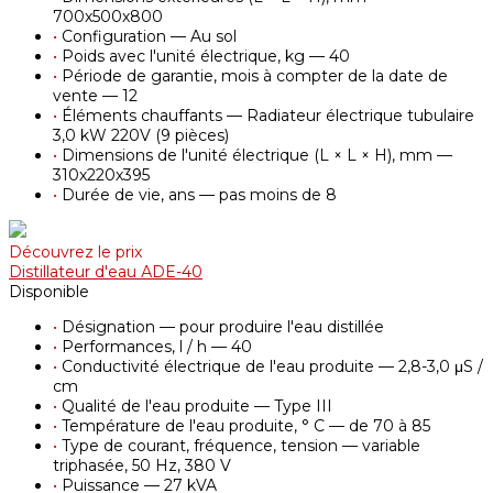
700х500х800
•
Configuration — Au sol
•
Poids avec l'unité électrique, kg — 40
•
Période de garantie, mois à compter de la date de
vente — 12
•
Éléments chauffants — Radiateur électrique tubulaire
3,0 kW 220V (9 pièces)
•
Dimensions de l'unité électrique (L × L × H), mm —
310х220х395
•
Durée de vie, ans — pas moins de 8
Découvrez le prix
Distillateur d'eau АDE-40
Disponible
•
Désignation — pour produire l'eau distillée
•
Performances, l / h — 40
•
Conductivité électrique de l'eau produite — 2,8-3,0 μS /
cm
•
Qualité de l'eau produite — Type III
•
Température de l'eau produite, ° С — de 70 à 85
•
Type de courant, fréquence, tension — variable
triphasée, 50 Hz, 380 V
•
Puissance — 27 kVA