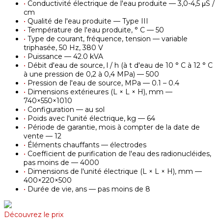
•
Conductivité électrique de l'eau produite — 3,0-4,5 μS /
cm
•
Qualité de l'eau produite — Type III
•
Température de l'eau produite, ° С — 50
•
Type de courant, fréquence, tension — variable
triphasée, 50 Hz, 380 V
•
Puissance — 42.0 kVA
•
Débit d'eau de source, l / h (à t d'eau de 10 ° С à 12 ° С
à une pression de 0,2 à 0,4 MPa) — 500
•
Pression de l'eau de source, MPa — 0.1 – 0.4
•
Dimensions extérieures (L × L × H), mm —
740×550×1010
•
Configuration — au sol
•
Poids avec l'unité électrique, kg — 64
•
Période de garantie, mois à compter de la date de
vente — 12
•
Éléments chauffants — électrodes
•
Coefficient de purification de l'eau des radionucléides,
pas moins de — 4000
•
Dimensions de l'unité électrique (L × L × H), mm —
400×220×500
•
Durée de vie, ans — pas moins de 8
Découvrez le prix