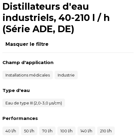
Distillateurs d'eau
industriels, 40-210 l / h
(Série ADE, DE)
Masquer le filtre
Champ d'application
Installations médicales
Industrie
Type d'eau
Eau de type III (2,0-3,0 µs/cm)
Performances
40 l/h
50 l/h
70 l/h
100 l/h
140 l/h
210 l/h