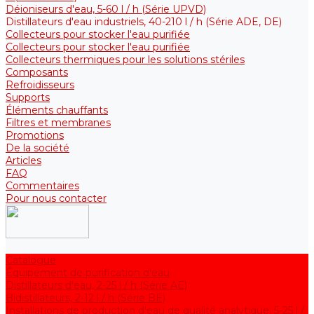
Déioniseurs d'eau, 5-60 l / h (Série UPVD)
Distillateurs d'eau industriels, 40-210 l / h (Série ADE, DE)
Collecteurs pour stocker l'eau purifiée
Collecteurs pour stocker l'eau purifiée
Collecteurs thermiques pour les solutions stériles
Composants
Refroidisseurs
Supports
Éléments chauffants
Filtres et membranes
Promotions
De la société
Articles
FAQ
Commentaires
Pour nous contacter
Catalogue
Équipement de purification d'eau
Distillateurs d'eau, 2-25 l / h (Série АE)
Bidistillateurs, 2-12 l / h (Série BE)
Installations de production d'eau de qualité analytique, 5-25 l /