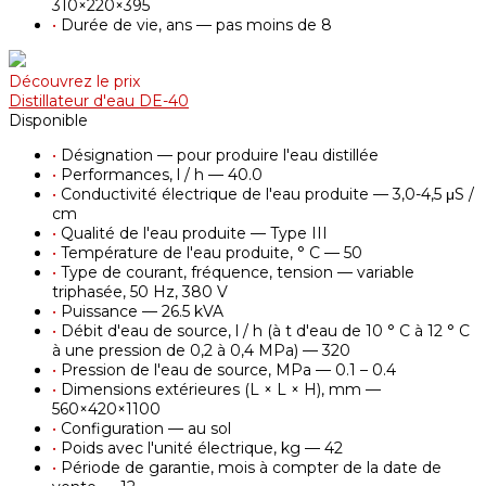
310×220×395
•
Durée de vie, ans — pas moins de 8
Découvrez le prix
Distillateur d'eau DE-40
Disponible
•
Désignation — pour produire l'eau distillée
•
Performances, l / h — 40.0
•
Conductivité électrique de l'eau produite — 3,0-4,5 μS /
cm
•
Qualité de l'eau produite — Type III
•
Température de l'eau produite, ° С — 50
•
Type de courant, fréquence, tension — variable
triphasée, 50 Hz, 380 V
•
Puissance — 26.5 kVA
•
Débit d'eau de source, l / h (à t d'eau de 10 ° С à 12 ° С
à une pression de 0,2 à 0,4 MPa) — 320
•
Pression de l'eau de source, MPa — 0.1 – 0.4
•
Dimensions extérieures (L × L × H), mm —
560×420×1100
•
Configuration — au sol
•
Poids avec l'unité électrique, kg — 42
•
Période de garantie, mois à compter de la date de