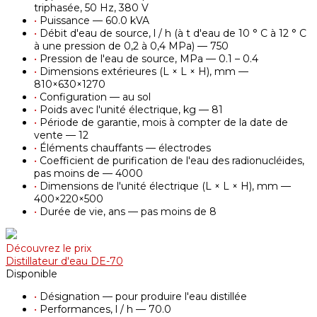
triphasée, 50 Hz, 380 V
•
Puissance — 60.0 kVA
•
Débit d'eau de source, l / h (à t d'eau de 10 ° С à 12 ° С
à une pression de 0,2 à 0,4 MPa) — 750
•
Pression de l'eau de source, MPa — 0.1 – 0.4
•
Dimensions extérieures (L × L × H), mm —
810×630×1270
•
Configuration — au sol
•
Poids avec l'unité électrique, kg — 81
•
Période de garantie, mois à compter de la date de
vente — 12
•
Éléments chauffants — électrodes
•
Coefficient de purification de l'eau des radionucléides,
pas moins de — 4000
•
Dimensions de l'unité électrique (L × L × H), mm —
400×220×500
•
Durée de vie, ans — pas moins de 8
Découvrez le prix
Distillateur d'eau DE-70
Disponible
•
Désignation — pour produire l'eau distillée
•
Performances, l / h — 70.0