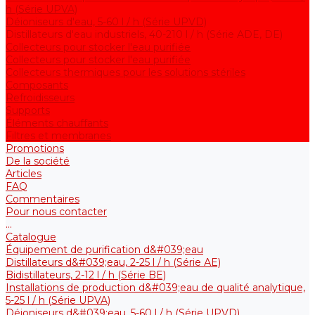
h (Série UPVA)
Déioniseurs d'eau, 5-60 l / h (Série UPVD)
Distillateurs d'eau industriels, 40-210 l / h (Série ADE, DE)
Collecteurs pour stocker l'eau purifiée
Collecteurs pour stocker l'eau purifiée
Collecteurs thermiques pour les solutions stériles
Composants
Refroidisseurs
Supports
Éléments chauffants
Filtres et membranes
Promotions
De la société
Articles
FAQ
Commentaires
Pour nous contacter
...
Catalogue
Équipement de purification d&#039;eau
Distillateurs d&#039;eau, 2-25 l / h (Série АE)
Bidistillateurs, 2-12 l / h (Série BE)
Installations de production d&#039;eau de qualité analytique,
5-25 l / h (Série UPVA)
Déioniseurs d&#039;eau, 5-60 l / h (Série UPVD)