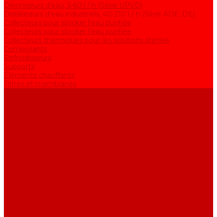
Déioniseurs d'eau, 5-60 l / h (Série UPVD)
Distillateurs d'eau industriels, 40-210 l / h (Série ADE, DE)
Collecteurs pour stocker l'eau purifiée
Collecteurs pour stocker l'eau purifiée
Collecteurs thermiques pour les solutions stériles
Composants
Refroidisseurs
Supports
Éléments chauffants
Filtres et membranes
Promotions
De la société
Articles
FAQ
Commentaires
Pour nous contacter
...
Catalogue
Équipement de purification d&#039;eau
Distillateurs d&#039;eau, 2-25 l / h (Série АE)
Bidistillateurs, 2-12 l / h (Série BE)
Installations de production d&#039;eau de qualité analytique,
5-25 l / h (Série UPVA)
Déioniseurs d&#039;eau, 5-60 l / h (Série UPVD)
Distillateurs d&#039;eau industriels, 40-210 l / h (Série ADE,