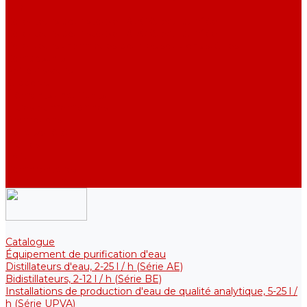
DE)
Collecteurs pour stocker l&#039;eau purifiée
Collecteurs pour stocker l&#039;eau purifiée
Collecteurs thermiques pour les solutions stériles
Composants
Refroidisseurs
Supports
Éléments chauffants
Filtres et membranes
Promotions
De la société
Articles
FAQ
Commentaires
Pour nous contacter
Catalogue
Équipement de purification d'eau
Distillateurs d'eau, 2-25 l / h (Série АE)
Bidistillateurs, 2-12 l / h (Série BE)
Installations de production d'eau de qualité analytique, 5-25 l /
h (Série UPVA)