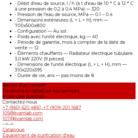
•
Débit d'eau de source, l / h (à t d'eau de 10 ° С à 12 ° С
à une pression de 0,2 à 0,4 MPa) — 320
•
Pression de l'eau de source, MPa — 0.1 – 0.4
•
Dimensions extérieures (L × L × H), mm —
700х500х800
•
Configuration — Au sol
•
Poids avec l'unité électrique, kg — 40
•
Période de garantie, mois à compter de la date de
vente — 12
•
Éléments chauffants — Radiateur électrique tubulaire
3,0 kW 220V (9 pièces)
•
Dimensions de l'unité électrique (L × L × H), mm —
310х220х395
•
Durée de vie, ans — pas moins de 8
Besoin d'un conseil?
Décrivons en détail sur nos services
Poser une question
Contactez-nous
+7 (960) 620 4861, +7 (909) 201 1687
105@livamlab.com
107@livamlab.com
-->
-->
Catalogue
Équipement de purification d'eau