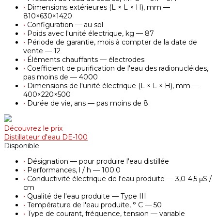
•
Dimensions extérieures (L × L × H), mm —
810×630×1420
•
Configuration — au sol
•
Poids avec l'unité électrique, kg — 87
•
Période de garantie, mois à compter de la date de
vente — 12
•
Éléments chauffants — électrodes
•
Coefficient de purification de l'eau des radionucléides,
pas moins de — 4000
•
Dimensions de l'unité électrique (L × L × H), mm —
400×220×500
•
Durée de vie, ans — pas moins de 8
Découvrez le prix
Distillateur d'eau DE-100
Disponible
•
Désignation — pour produire l'eau distillée
•
Performances, l / h — 100.0
•
Conductivité électrique de l'eau produite — 3,0-4,5 μS /
cm
•
Qualité de l'eau produite — Type III
•
Température de l'eau produite, ° С — 50
•
Type de courant, fréquence, tension — variable