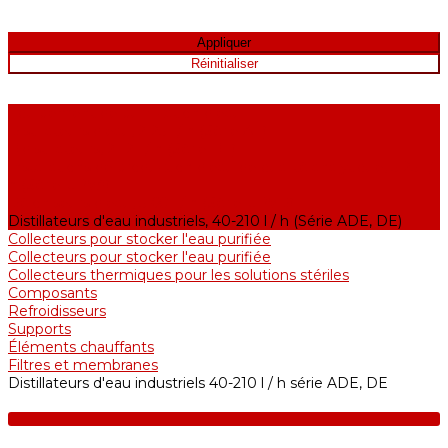
Équipement de purification d'eau
Distillateurs d'eau, 2-25 l / h (Série АE)
Bidistillateurs, 2-12 l / h (Série BE)
Installations de production d'eau de qualité analytique, 5-25 l /
h (Série UPVA)
Déioniseurs d'eau, 5-60 l / h (Série UPVD)
Distillateurs d'eau industriels, 40-210 l / h (Série ADE, DE)
Collecteurs pour stocker l'eau purifiée
Collecteurs pour stocker l'eau purifiée
Collecteurs thermiques pour les solutions stériles
Composants
Refroidisseurs
Supports
Éléments chauffants
Filtres et membranes
Distillateurs d'eau industriels 40-210 l / h série ADE, DE