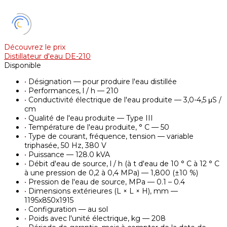
Découvrez le prix
Distillateur d'eau DE-210
Disponible
•
Désignation — pour produire l'eau distillée
•
Performances, l / h — 210
•
Conductivité électrique de l'eau produite — 3,0-4,5 μS /
cm
•
Qualité de l'eau produite — Type III
•
Température de l'eau produite, ° С — 50
•
Type de courant, fréquence, tension — variable
triphasée, 50 Hz, 380 V
•
Puissance — 128.0 kVA
•
Débit d'eau de source, l / h (à t d'eau de 10 ° С à 12 ° С
à une pression de 0,2 à 0,4 MPa) — 1,800 (±10 %)
•
Pression de l'eau de source, MPa — 0.1 – 0.4
•
Dimensions extérieures (L × L × H), mm —
1195х850х1915
•
Configuration — au sol
•
Poids avec l'unité électrique, kg — 208