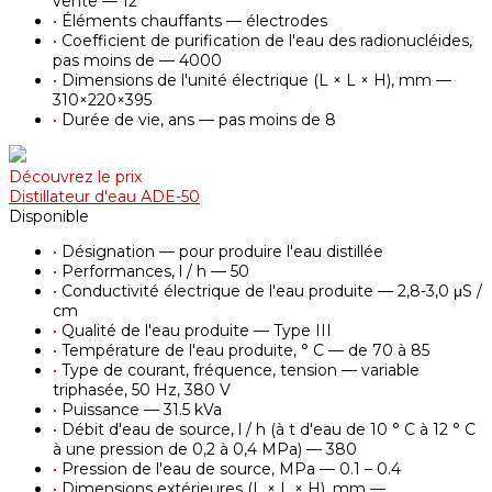
vente — 12
•
Éléments chauffants — électrodes
•
Coefficient de purification de l'eau des radionucléides,
pas moins de — 4000
•
Dimensions de l'unité électrique (L × L × H), mm —
310×220×395
•
Durée de vie, ans — pas moins de 8
Découvrez le prix
Distillateur d'eau АDE-50
Disponible
•
Désignation — pour produire l'eau distillée
•
Performances, l / h — 50
•
Conductivité électrique de l'eau produite — 2,8-3,0 μS /
cm
•
Qualité de l'eau produite — Type III
•
Température de l'eau produite, ° С — de 70 à 85
•
Type de courant, fréquence, tension — variable
triphasée, 50 Hz, 380 V
•
Puissance — 31.5 kVa
•
Débit d'eau de source, l / h (à t d'eau de 10 ° С à 12 ° С
à une pression de 0,2 à 0,4 MPa) — 380
•
Pression de l'eau de source, MPa — 0.1 – 0.4
•
Dimensions extérieures (L × L × H), mm —