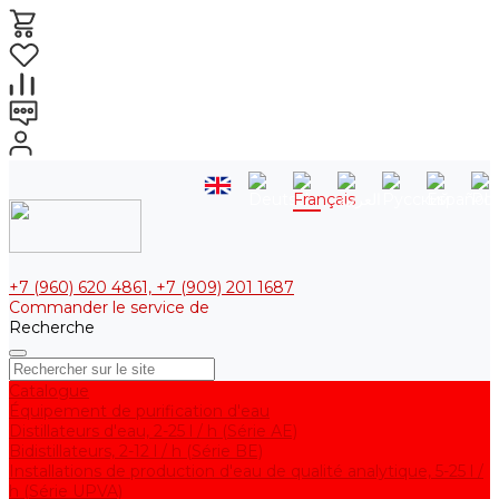
+7 (960) 620 4861, +7 (909) 201 1687
Commander le service de
Recherche
Catalogue
Équipement de purification d'eau
Distillateurs d'eau, 2-25 l / h (Série АE)
Bidistillateurs, 2-12 l / h (Série BE)
Installations de production d'eau de qualité analytique, 5-25 l /
h (Série UPVA)