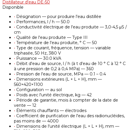
Distillateur d'eau DE-50
Disponible
•
Désignation — pour produire l'eau distillée
•
Performances, l / h — 50.0
•
Conductivité électrique de l'eau produite — 3,0-4,5 μS /
cm
•
Qualité de l'eau produite — Type III
•
Température de l'eau produite, ° С — 50
•
Type de courant, fréquence, tension — variable
triphasée, 50 Hz, 380 V
•
Puissance — 30.0 kVA
•
Débit d'eau de source, l / h (à t d'eau de 10 ° С à 12 ° С
à une pression de 0,2 à 0,4 MPa) — 360
•
Pression de l'eau de source, MPa — 0.1 – 0.4
•
Dimensions extérieures (L × L × H), mm —
560×420×1100
•
Configuration — au sol
•
Poids avec l'unité électrique, kg — 42
•
Période de garantie, mois à compter de la date de
vente — 12
•
Éléments chauffants — électrodes
•
Coefficient de purification de l'eau des radionucléides,
pas moins de — 4000
•
Dimensions de l'unité électrique (L × L × H), mm —