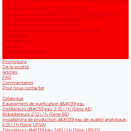
h (Série UPVA)
Déioniseurs d'eau, 5-60 l / h (Série UPVD)
Distillateurs d'eau industriels, 40-210 l / h (Série ADE, DE)
Collecteurs pour stocker l'eau purifiée
Collecteurs pour stocker l'eau purifiée
Collecteurs thermiques pour les solutions stériles
Composants
Refroidisseurs
Supports
Éléments chauffants
Filtres et membranes
Promotions
De la société
Articles
FAQ
Commentaires
Pour nous contacter
...
Catalogue
Équipement de purification d&#039;eau
Distillateurs d&#039;eau, 2-25 l / h (Série АE)
Bidistillateurs, 2-12 l / h (Série BE)
Installations de production d&#039;eau de qualité analytique,
5-25 l / h (Série UPVA)
Déioniseurs d&#039;eau, 5-60 l / h (Série UPVD)