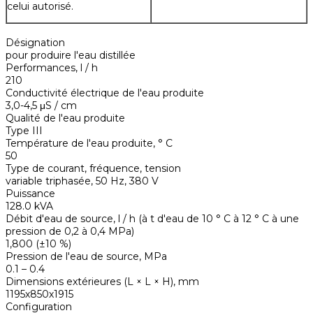
celui autorisé.
Désignation
pour produire l'eau distillée
Performances, l / h
210
Conductivité électrique de l'eau produite
3,0-4,5 μS / cm
Qualité de l'eau produite
Type III
Température de l'eau produite, ° С
50
Type de courant, fréquence, tension
variable triphasée, 50 Hz, 380 V
Puissance
128.0 kVA
Débit d'eau de source, l / h (à t d'eau de 10 ° С à 12 ° С à une
pression de 0,2 à 0,4 MPa)
1,800 (±10 %)
Pression de l'eau de source, MPa
0.1 – 0.4
Dimensions extérieures (L × L × H), mm
1195х850х1915
Configuration