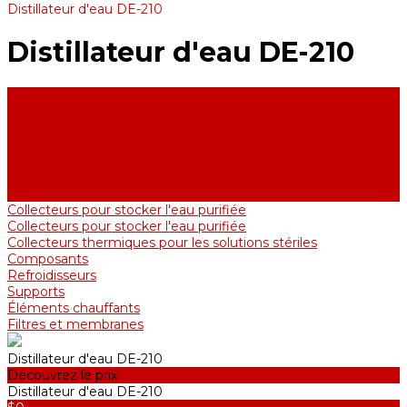
Distillateur d'eau DE-210
Distillateur d'eau DE-210
Équipement de purification d'eau
Distillateurs d'eau, 2-25 l / h (Série АE)
Bidistillateurs, 2-12 l / h (Série BE)
Installations de production d'eau de qualité analytique, 5-25 l /
h (Série UPVA)
Déioniseurs d'eau, 5-60 l / h (Série UPVD)
Distillateurs d'eau industriels, 40-210 l / h (Série ADE, DE)
Collecteurs pour stocker l'eau purifiée
Collecteurs pour stocker l'eau purifiée
Collecteurs thermiques pour les solutions stériles
Composants
Refroidisseurs
Supports
Éléments chauffants
Filtres et membranes
Distillateur d'eau DE-210
Découvrez le prix
Distillateur d'eau DE-210