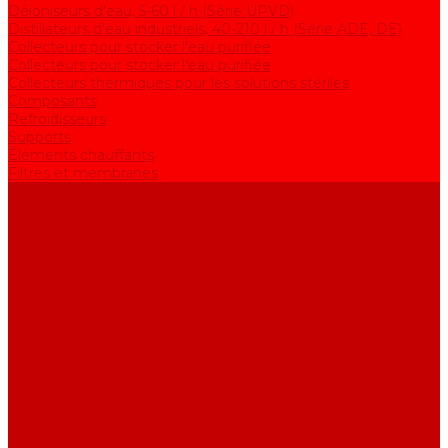
Déioniseurs d'eau, 5-60 l / h (Série UPVD)
Distillateurs d'eau industriels, 40-210 l / h (Série ADE, DE)
Collecteurs pour stocker l'eau purifiée
Collecteurs pour stocker l'eau purifiée
Collecteurs thermiques pour les solutions stériles
Composants
Refroidisseurs
Supports
Éléments chauffants
Filtres et membranes
Promotions
De la société
Articles
FAQ
Commentaires
Pour nous contacter
...
Catalogue
Équipement de purification d&#039;eau
Distillateurs d&#039;eau, 2-25 l / h (Série АE)
Bidistillateurs, 2-12 l / h (Série BE)
Installations de production d&#039;eau de qualité analytique,
5-25 l / h (Série UPVA)
Déioniseurs d&#039;eau, 5-60 l / h (Série UPVD)
Distillateurs d&#039;eau industriels, 40-210 l / h (Série ADE,