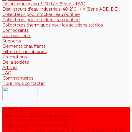
Déioniseurs d'eau, 5-60 l / h (Série UPVD)
Distillateurs d'eau industriels, 40-210 l / h (Série ADE, DE)
Collecteurs pour stocker l'eau purifiée
Collecteurs pour stocker l'eau purifiée
Collecteurs thermiques pour les solutions stériles
Composants
Refroidisseurs
Supports
Éléments chauffants
Filtres et membranes
Promotions
De la société
Articles
FAQ
Commentaires
Pour nous contacter
Catalogue
Équipement de purification d'eau
Distillateurs d'eau, 2-25 l / h (Série АE)
Bidistillateurs, 2-12 l / h (Série BE)
Installations de production d'eau de qualité analytique, 5-25 l /