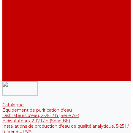
DE)
Collecteurs pour stocker l&#039;eau purifiée
Collecteurs pour stocker l&#039;eau purifiée
Collecteurs thermiques pour les solutions stériles
Composants
Refroidisseurs
Supports
Éléments chauffants
Filtres et membranes
Promotions
De la société
Articles
FAQ
Commentaires
Pour nous contacter
Catalogue
Équipement de purification d'eau
Distillateurs d'eau, 2-25 l / h (Série АE)
Bidistillateurs, 2-12 l / h (Série BE)
Installations de production d'eau de qualité analytique, 5-25 l /
h (Série UPVA)