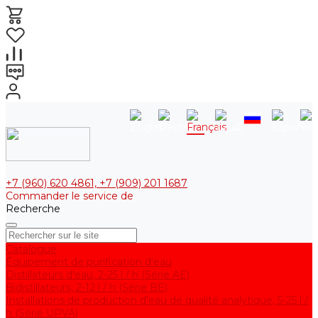
+7 (960) 620 4861, +7 (909) 201 1687
Commander le service de
Recherche
Catalogue
Équipement de purification d'eau
Distillateurs d'eau, 2-25 l / h (Série АE)
Bidistillateurs, 2-12 l / h (Série BE)
Installations de production d'eau de qualité analytique, 5-25 l /
h (Série UPVA)