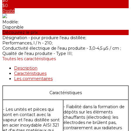
$0
$0
Posté
Modèle:
Disponible
Découvrez le prix
Désignation -
pour produire l'eau distillée;
Performances, l / h -
210;
Conductivité électrique de l'eau produite -
3,0-4,5 μS / cm ;
Qualité de l'eau produite -
Type III;
Toutes les caractéristiques
Description
Caractéristiques
Les commentaires
Caractéristiques
- Fiabilité dans la formation de
- Les unités et pièces qui
dépôts sur les éléments
sont en contact avec la
chauffants (électrodes): les
vapeur et l'eau distillée sont
électrodes ne brûlent pas,
en acier inoxydable AISI 321
contrairement aux radiateurs
et d'autres matériaux qui