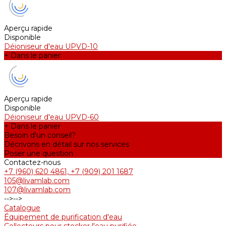
Aperçu rapide
Disponible
Déioniseur d'eau UPVD-10
+ Dans le panier
Aperçu rapide
Disponible
Déioniseur d'eau UPVD-60
+ Dans le panier
Besoin d'un conseil?
Décrivons en détail sur nos services
Poser une question
Contactez-nous
+7 (960) 620 4861, +7 (909) 201 1687
105@livamlab.com
107@livamlab.com
-->
-->
Catalogue
Équipement de purification d'eau