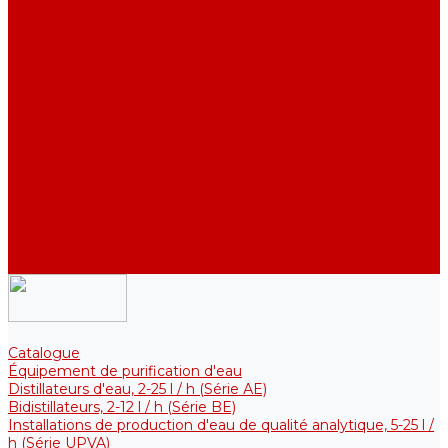
DE)
Collecteurs pour stocker l&#039;eau purifiée
Collecteurs pour stocker l&#039;eau purifiée
Collecteurs thermiques pour les solutions stériles
Composants
Refroidisseurs
Supports
Éléments chauffants
Filtres et membranes
Promotions
De la société
Articles
FAQ
Commentaires
Pour nous contacter
Catalogue
Équipement de purification d'eau
Distillateurs d'eau, 2-25 l / h (Série АE)
Bidistillateurs, 2-12 l / h (Série BE)
Installations de production d'eau de qualité analytique, 5-25 l /
h (Série UPVA)