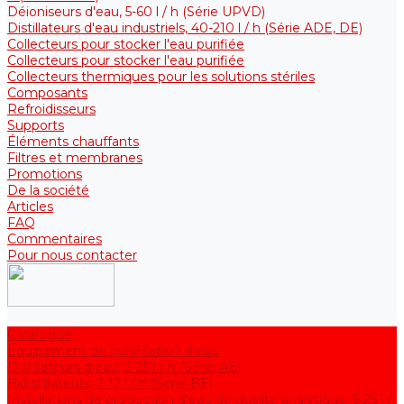
Déioniseurs d'eau, 5-60 l / h (Série UPVD)
Distillateurs d'eau industriels, 40-210 l / h (Série ADE, DE)
Collecteurs pour stocker l'eau purifiée
Collecteurs pour stocker l'eau purifiée
Collecteurs thermiques pour les solutions stériles
Composants
Refroidisseurs
Supports
Éléments chauffants
Filtres et membranes
Promotions
De la société
Articles
FAQ
Commentaires
Pour nous contacter
Catalogue
Équipement de purification d'eau
Distillateurs d'eau, 2-25 l / h (Série АE)
Bidistillateurs, 2-12 l / h (Série BE)
Installations de production d'eau de qualité analytique, 5-25 l /