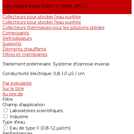
h (Série UPVA)
Déioniseurs d'eau, 5-60 l / h (Série UPVD)
Distillateurs d'eau industriels, 40-210 l / h (Série ADE, DE)
Collecteurs pour stocker l'eau purifiée
Collecteurs pour stocker l'eau purifiée
Collecteurs thermiques pour les solutions stériles
Composants
Refroidisseurs
Supports
Éléments chauffants
Filtres et membranes
Traitement préliminaire. Système d'osmose inverse.
Conductivité électrique: 0,8-1,0 µS / cm
Par popularité
Sur le titre
Au prix de
Filtre
Champ d'application
Laboratoires scientifiques
Industrie
Type d'eau
Eau de type II (0,8-1,2 µs/cm)
Performances