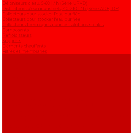
Déioniseurs d'eau, 5-60 l / h (Série UPVD)
Distillateurs d'eau industriels, 40-210 l / h (Série ADE, DE)
Collecteurs pour stocker l'eau purifiée
Collecteurs pour stocker l'eau purifiée
Collecteurs thermiques pour les solutions stériles
Composants
Refroidisseurs
Supports
Éléments chauffants
Filtres et membranes
Promotions
De la société
Articles
FAQ
Commentaires
Pour nous contacter
...
Catalogue
Équipement de purification d&#039;eau
Distillateurs d&#039;eau, 2-25 l / h (Série АE)
Bidistillateurs, 2-12 l / h (Série BE)
Installations de production d&#039;eau de qualité analytique,
5-25 l / h (Série UPVA)
Déioniseurs d&#039;eau, 5-60 l / h (Série UPVD)
Distillateurs d&#039;eau industriels, 40-210 l / h (Série ADE,