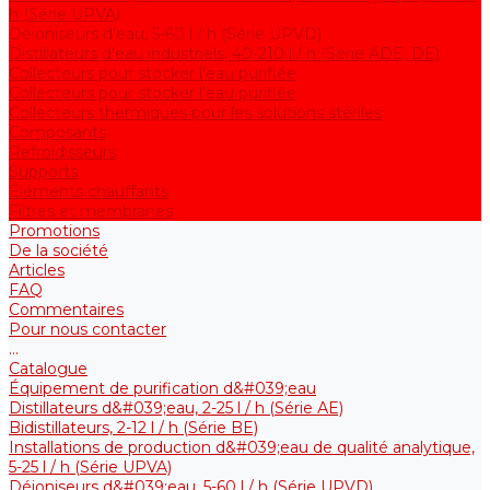
h (Série UPVA)
Déioniseurs d'eau, 5-60 l / h (Série UPVD)
Distillateurs d'eau industriels, 40-210 l / h (Série ADE, DE)
Collecteurs pour stocker l'eau purifiée
Collecteurs pour stocker l'eau purifiée
Collecteurs thermiques pour les solutions stériles
Composants
Refroidisseurs
Supports
Éléments chauffants
Filtres et membranes
Promotions
De la société
Articles
FAQ
Commentaires
Pour nous contacter
...
Catalogue
Équipement de purification d&#039;eau
Distillateurs d&#039;eau, 2-25 l / h (Série АE)
Bidistillateurs, 2-12 l / h (Série BE)
Installations de production d&#039;eau de qualité analytique,
5-25 l / h (Série UPVA)
Déioniseurs d&#039;eau, 5-60 l / h (Série UPVD)