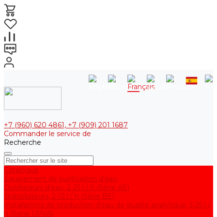
+7 (960) 620 4861, +7 (909) 201 1687
Commander le service de
Recherche
Catalogue
Équipement de purification d'eau
Distillateurs d'eau, 2-25 l / h (Série АE)
Bidistillateurs, 2-12 l / h (Série BE)
Installations de production d'eau de qualité analytique, 5-25 l /
h (Série UPVA)