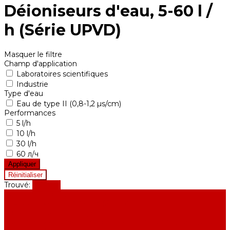
Déioniseurs d'eau, 5-60 l /
h (Série UPVD)
Masquer le filtre
Champ d'application
Laboratoires scientifiques
Industrie
Type d'eau
Eau de type II (0,8-1,2 µs/cm)
Performances
5 l/h
10 l/h
30 l/h
60 л/ч
Trouvé:
Afficher
Équipement de purification d'eau
Distillateurs d'eau, 2-25 l / h (Série АE)
Bidistillateurs, 2-12 l / h (Série BE)
Installations de production d'eau de qualité analytique, 5-25 l /