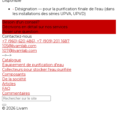
Disponible
•
Désignation — pour la purification finale de l'eau (dans
les installations des séries UPVA, UPVD)
Besoin d'un conseil?
Décrivons en détail sur nos services
Poser une question
Contactez-nous
+7 (960) 620 4861, +7 (909) 201 1687
105@livamlab.com
107@livamlab.com
-->
-->
Catalogue
Équipement de purification d'eau
Collecteurs pour stocker l'eau purifiée
Composants
De la société
Articles
FAQ
Commentaires
© 2026 Livam