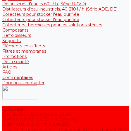
Déioniseurs d'eau, 5-60 l / h (Série UPVD)
Distillateurs d'eau industriels, 40-210 l / h (Série ADE, DE)
Collecteurs pour stocker l'eau purifiée
Collecteurs pour stocker l'eau purifiée
Collecteurs thermiques pour les solutions stériles
Composants
Refroidisseurs
Supports
Éléments chauffants
Filtres et membranes
Promotions
De la société
Articles
FAQ
Commentaires
Pour nous contacter
Catalogue
Équipement de purification d'eau
Distillateurs d'eau, 2-25 l / h (Série АE)
Bidistillateurs, 2-12 l / h (Série BE)
Installations de production d'eau de qualité analytique, 5-25 l /