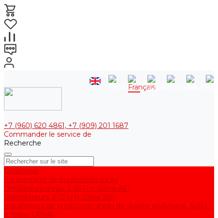
+7 (960) 620 4861, +7 (909) 201 1687
Commander le service de
Recherche
Catalogue
Équipement de purification d'eau
Distillateurs d'eau, 2-25 l / h (Série АE)
Bidistillateurs, 2-12 l / h (Série BE)
Installations de production d'eau de qualité analytique, 5-25 l /
h (Série UPVA)