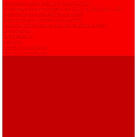
Déioniseurs d'eau, 5-60 l / h (Série UPVD)
Distillateurs d'eau industriels, 40-210 l / h (Série ADE, DE)
Collecteurs pour stocker l'eau purifiée
Collecteurs pour stocker l'eau purifiée
Collecteurs thermiques pour les solutions stériles
Composants
Refroidisseurs
Supports
Éléments chauffants
Filtres et membranes
Promotions
De la société
Articles
FAQ
Commentaires
Pour nous contacter
...
Catalogue
Équipement de purification d&#039;eau
Distillateurs d&#039;eau, 2-25 l / h (Série АE)
Bidistillateurs, 2-12 l / h (Série BE)
Installations de production d&#039;eau de qualité analytique,
5-25 l / h (Série UPVA)
Déioniseurs d&#039;eau, 5-60 l / h (Série UPVD)
Distillateurs d&#039;eau industriels, 40-210 l / h (Série ADE,