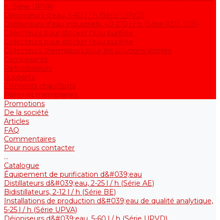
h (Série UPVA)
Déioniseurs d'eau, 5-60 l / h (Série UPVD)
Distillateurs d'eau industriels, 40-210 l / h (Série ADE, DE)
Collecteurs pour stocker l'eau purifiée
Collecteurs pour stocker l'eau purifiée
Collecteurs thermiques pour les solutions stériles
Composants
Refroidisseurs
Supports
Éléments chauffants
Filtres et membranes
Promotions
De la société
Articles
FAQ
Commentaires
Pour nous contacter
...
Catalogue
Équipement de purification d&#039;eau
Distillateurs d&#039;eau, 2-25 l / h (Série АE)
Bidistillateurs, 2-12 l / h (Série BE)
Installations de production d&#039;eau de qualité analytique,
5-25 l / h (Série UPVA)
Déioniseurs d&#039;eau, 5-60 l / h (Série UPVD)