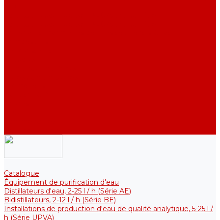
DE)
Collecteurs pour stocker l&#039;eau purifiée
Collecteurs pour stocker l&#039;eau purifiée
Collecteurs thermiques pour les solutions stériles
Composants
Refroidisseurs
Supports
Éléments chauffants
Filtres et membranes
Promotions
De la société
Articles
FAQ
Commentaires
Pour nous contacter
Catalogue
Équipement de purification d'eau
Distillateurs d'eau, 2-25 l / h (Série АE)
Bidistillateurs, 2-12 l / h (Série BE)
Installations de production d'eau de qualité analytique, 5-25 l /
h (Série UPVA)