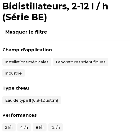
Bidistillateurs, 2-12 l / h
(Série BE)
Masquer le filtre
Champ d'application
Installations médicales
Laboratoires scientifiques
Industrie
Type d'eau
Eau de type II (0,8-1,2 µs/cm)
Performances
2 l/h
4 l/h
8 l/h
12 l/h