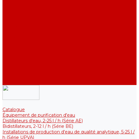
DE)
Collecteurs pour stocker l&#039;eau purifiée
Collecteurs pour stocker l&#039;eau purifiée
Collecteurs thermiques pour les solutions stériles
Composants
Refroidisseurs
Supports
Éléments chauffants
Filtres et membranes
Promotions
De la société
Articles
FAQ
Commentaires
Pour nous contacter
Catalogue
Équipement de purification d'eau
Distillateurs d'eau, 2-25 l / h (Série АE)
Bidistillateurs, 2-12 l / h (Série BE)
Installations de production d'eau de qualité analytique, 5-25 l /
h (Série UPVA)