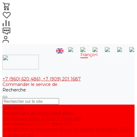
+7 (960) 620 4861, +7 (909) 201 1687
Commander le service de
Recherche
Catalogue
Équipement de purification d'eau
Distillateurs d'eau, 2-25 l / h (Série АE)
Bidistillateurs, 2-12 l / h (Série BE)
Installations de production d'eau de qualité analytique, 5-25 l /
h (Série UPVA)