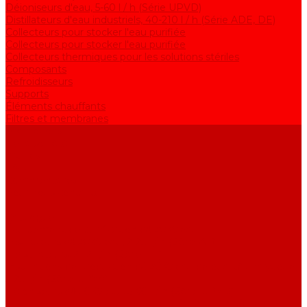
Déioniseurs d'eau, 5-60 l / h (Série UPVD)
Distillateurs d'eau industriels, 40-210 l / h (Série ADE, DE)
Collecteurs pour stocker l'eau purifiée
Collecteurs pour stocker l'eau purifiée
Collecteurs thermiques pour les solutions stériles
Composants
Refroidisseurs
Supports
Éléments chauffants
Filtres et membranes
Promotions
De la société
Articles
FAQ
Commentaires
Pour nous contacter
...
Catalogue
Équipement de purification d&#039;eau
Distillateurs d&#039;eau, 2-25 l / h (Série АE)
Bidistillateurs, 2-12 l / h (Série BE)
Installations de production d&#039;eau de qualité analytique,
5-25 l / h (Série UPVA)
Déioniseurs d&#039;eau, 5-60 l / h (Série UPVD)
Distillateurs d&#039;eau industriels, 40-210 l / h (Série ADE,