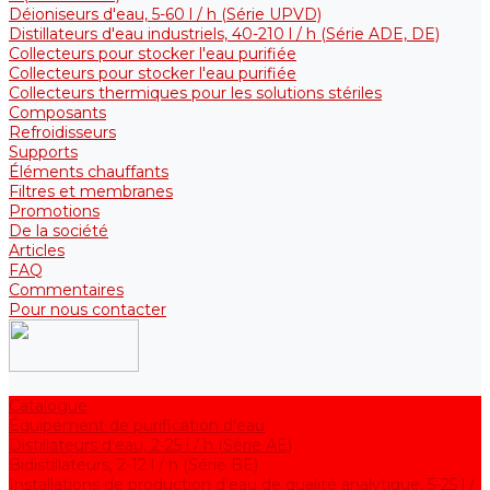
Déioniseurs d'eau, 5-60 l / h (Série UPVD)
Distillateurs d'eau industriels, 40-210 l / h (Série ADE, DE)
Collecteurs pour stocker l'eau purifiée
Collecteurs pour stocker l'eau purifiée
Collecteurs thermiques pour les solutions stériles
Composants
Refroidisseurs
Supports
Éléments chauffants
Filtres et membranes
Promotions
De la société
Articles
FAQ
Commentaires
Pour nous contacter
Catalogue
Équipement de purification d'eau
Distillateurs d'eau, 2-25 l / h (Série АE)
Bidistillateurs, 2-12 l / h (Série BE)
Installations de production d'eau de qualité analytique, 5-25 l /