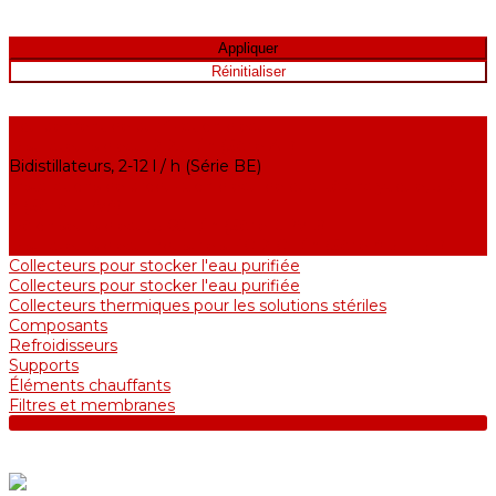
Équipement de purification d'eau
Distillateurs d'eau, 2-25 l / h (Série АE)
Bidistillateurs, 2-12 l / h (Série BE)
Installations de production d'eau de qualité analytique, 5-25 l /
h (Série UPVA)
Déioniseurs d'eau, 5-60 l / h (Série UPVD)
Distillateurs d'eau industriels, 40-210 l / h (Série ADE, DE)
Collecteurs pour stocker l'eau purifiée
Collecteurs pour stocker l'eau purifiée
Collecteurs thermiques pour les solutions stériles
Composants
Refroidisseurs
Supports
Éléments chauffants
Filtres et membranes