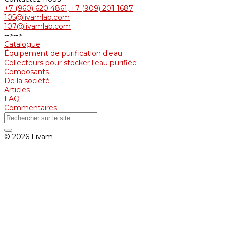
+7 (960) 620 4861, +7 (909) 201 1687
105@livamlab.com
107@livamlab.com
-->
-->
Catalogue
Équipement de purification d'eau
Collecteurs pour stocker l'eau purifiée
Composants
De la société
Articles
FAQ
Commentaires
© 2026 Livam