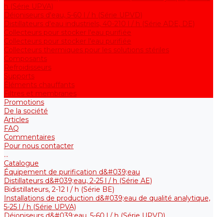
h (Série UPVA)
Déioniseurs d'eau, 5-60 l / h (Série UPVD)
Distillateurs d'eau industriels, 40-210 l / h (Série ADE, DE)
Collecteurs pour stocker l'eau purifiée
Collecteurs pour stocker l'eau purifiée
Collecteurs thermiques pour les solutions stériles
Composants
Refroidisseurs
Supports
Éléments chauffants
Filtres et membranes
Promotions
De la société
Articles
FAQ
Commentaires
Pour nous contacter
...
Catalogue
Équipement de purification d&#039;eau
Distillateurs d&#039;eau, 2-25 l / h (Série АE)
Bidistillateurs, 2-12 l / h (Série BE)
Installations de production d&#039;eau de qualité analytique,
5-25 l / h (Série UPVA)
Déioniseurs d&#039;eau, 5-60 l / h (Série UPVD)