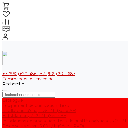
+7 (960) 620 4861, +7 (909) 201 1687
Commander le service de
Recherche
Catalogue
Équipement de purification d'eau
Distillateurs d'eau, 2-25 l / h (Série АE)
Bidistillateurs, 2-12 l / h (Série BE)
Installations de production d'eau de qualité analytique, 5-25 l / 
Déioniseurs d'eau, 5-60 l / h (Série UPVD)