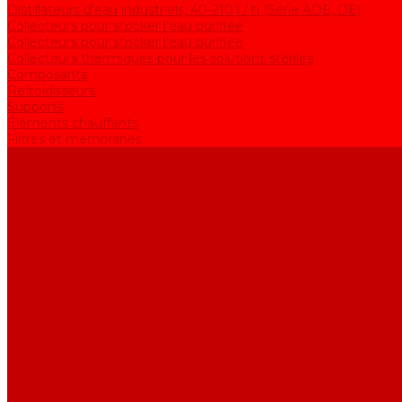
Distillateurs d'eau industriels, 40-210 l / h (Série ADE, DE)
Collecteurs pour stocker l'eau purifiée
Collecteurs pour stocker l'eau purifiée
Collecteurs thermiques pour les solutions stériles
Composants
Refroidisseurs
Supports
Éléments chauffants
Filtres et membranes
Promotions
De la société
Articles
FAQ
Commentaires
Pour nous contacter
...
Catalogue
Équipement de purification d&#039;eau
Distillateurs d&#039;eau, 2-25 l / h (Série АE)
Bidistillateurs, 2-12 l / h (Série BE)
Installations de production d&#039;eau de qualité analytique, 5-
Déioniseurs d&#039;eau, 5-60 l / h (Série UPVD)
Distillateurs d&#039;eau industriels, 40-210 l / h (Série ADE, DE
Collecteurs pour stocker l&#039;eau purifiée
Collecteurs pour stocker l&#039;eau purifiée