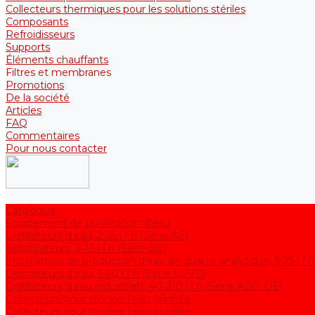
Collecteurs thermiques pour les solutions stériles
Composants
Refroidisseurs
Supports
Éléments chauffants
Filtres et membranes
Promotions
De la société
Articles
FAQ
Commentaires
Pour nous contacter
Catalogue
Équipement de purification d'eau
Distillateurs d'eau, 2-25 l / h (Série АE)
Bidistillateurs, 2-12 l / h (Série BE)
Installations de production d'eau de qualité analytique, 5-25 l / 
Déioniseurs d'eau, 5-60 l / h (Série UPVD)
Distillateurs d'eau industriels, 40-210 l / h (Série ADE, DE)
Collecteurs pour stocker l'eau purifiée
Collecteurs pour stocker l'eau purifiée