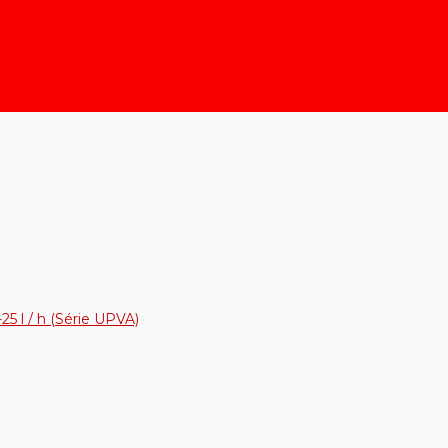
25 l / h (Série UPVA)
)