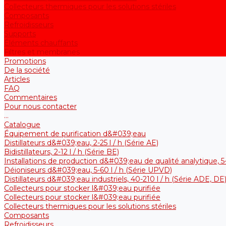
Collecteurs thermiques pour les solutions stériles
Composants
Refroidisseurs
Supports
Éléments chauffants
Filtres et membranes
Promotions
De la société
Articles
FAQ
Commentaires
Pour nous contacter
...
Catalogue
Équipement de purification d&#039;eau
Distillateurs d&#039;eau, 2-25 l / h (Série АE)
Bidistillateurs, 2-12 l / h (Série BE)
Installations de production d&#039;eau de qualité analytique, 5-
Déioniseurs d&#039;eau, 5-60 l / h (Série UPVD)
Distillateurs d&#039;eau industriels, 40-210 l / h (Série ADE, DE
Collecteurs pour stocker l&#039;eau purifiée
Collecteurs pour stocker l&#039;eau purifiée
Collecteurs thermiques pour les solutions stériles
Composants
Refroidisseurs