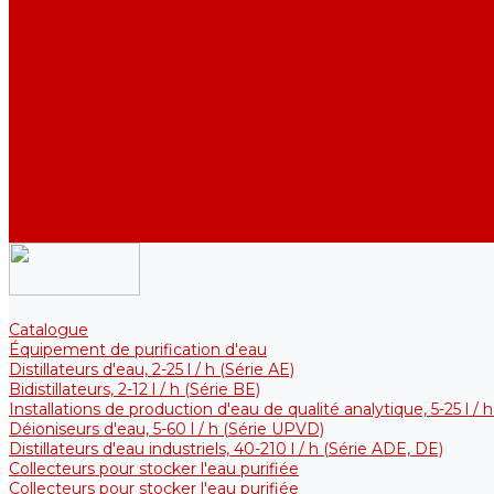
Collecteurs thermiques pour les solutions stériles
Composants
Refroidisseurs
Supports
Éléments chauffants
Filtres et membranes
Promotions
De la société
Articles
FAQ
Commentaires
Pour nous contacter
Catalogue
Équipement de purification d'eau
Distillateurs d'eau, 2-25 l / h (Série АE)
Bidistillateurs, 2-12 l / h (Série BE)
Installations de production d'eau de qualité analytique, 5-25 l / 
Déioniseurs d'eau, 5-60 l / h (Série UPVD)
Distillateurs d'eau industriels, 40-210 l / h (Série ADE, DE)
Collecteurs pour stocker l'eau purifiée
Collecteurs pour stocker l'eau purifiée