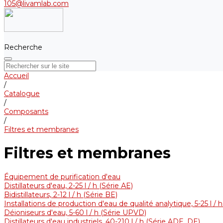
105@livamlab.com
Recherche
Accueil
/
Catalogue
/
Composants
/
Filtres et membranes
Filtres et membranes
Équipement de purification d'eau
Distillateurs d'eau, 2-25 l / h (Série АE)
Bidistillateurs, 2-12 l / h (Série BE)
Installations de production d'eau de qualité analytique, 5-25 l / 
Déioniseurs d'eau, 5-60 l / h (Série UPVD)
Distillateurs d'eau industriels, 40-210 l / h (Série ADE, DE)