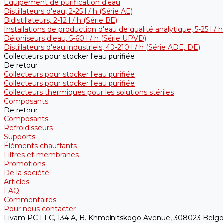
Équipement de purification d'eau
Distillateurs d'eau, 2-25 l / h (Série АE)
Bidistillateurs, 2-12 l / h (Série BE)
Installations de production d'eau de qualité analytique, 5-25 l / 
Déioniseurs d'eau, 5-60 l / h (Série UPVD)
Distillateurs d'eau industriels, 40-210 l / h (Série ADE, DE)
Collecteurs pour stocker l'eau purifiée
De retour
Collecteurs pour stocker l'eau purifiée
Collecteurs pour stocker l'eau purifiée
Collecteurs thermiques pour les solutions stériles
Composants
De retour
Composants
Refroidisseurs
Supports
Éléments chauffants
Filtres et membranes
Promotions
De la société
Articles
FAQ
Commentaires
Pour nous contacter
Livam PC LLC, 134 A, B. Khmelnitskogo Avenue, 308023 Belgo